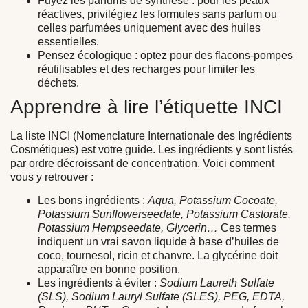
Fuyez les parfums de synthèse :
pour les peaux
réactives, privilégiez les formules sans parfum ou
celles parfumées uniquement avec des huiles
essentielles.
Pensez écologique :
optez pour des flacons-pompes
réutilisables et des recharges pour limiter les
déchets.
Apprendre à lire l’étiquette INCI
La liste INCI (Nomenclature Internationale des Ingrédients
Cosmétiques) est votre guide. Les ingrédients y sont listés
par ordre décroissant de concentration. Voici comment
vous y retrouver :
Les bons ingrédients :
Aqua, Potassium Cocoate,
Potassium Sunflowerseedate, Potassium Castorate,
Potassium Hempseedate, Glycerin…
Ces termes
indiquent un vrai savon liquide à base d’huiles de
coco, tournesol, ricin et chanvre. La glycérine doit
apparaître en bonne position.
Les ingrédients à éviter :
Sodium Laureth Sulfate
(SLS), Sodium Lauryl Sulfate (SLES), PEG, EDTA,