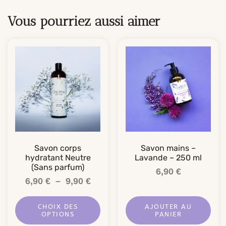
Vous pourriez aussi aimer
Savon corps
Savon mains –
hydratant Neutre
Lavande – 250 ml
(Sans parfum)
6,90
€
6,90
€
–
9,90
€
CHOIX DES
AJOUTER AU
OPTIONS
PANIER