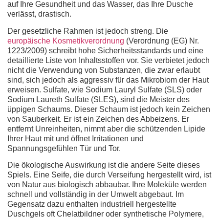
auf Ihre Gesundheit und das Wasser, das Ihre Dusche
verlässt, drastisch.
Der gesetzliche Rahmen ist jedoch streng. Die
europäische Kosmetikverordnung
(Verordnung (EG) Nr.
1223/2009) schreibt hohe Sicherheitsstandards und eine
detaillierte Liste von Inhaltsstoffen vor. Sie verbietet jedoch
nicht die Verwendung von Substanzen, die zwar erlaubt
sind, sich jedoch als aggressiv für das Mikrobiom der Haut
erweisen. Sulfate, wie Sodium Lauryl Sulfate (SLS) oder
Sodium Laureth Sulfate (SLES), sind die Meister des
üppigen Schaums. Dieser Schaum ist jedoch kein Zeichen
von Sauberkeit. Er ist ein Zeichen des Abbeizens. Er
entfernt Unreinheiten, nimmt aber die schützenden Lipide
Ihrer Haut mit und öffnet Irritationen und
Spannungsgefühlen Tür und Tor.
Die ökologische Auswirkung ist die andere Seite dieses
Spiels. Eine Seife, die durch Verseifung hergestellt wird, ist
von Natur aus biologisch abbaubar. Ihre Moleküle werden
schnell und vollständig in der Umwelt abgebaut. Im
Gegensatz dazu enthalten industriell hergestellte
Duschgels oft Chelatbildner oder synthetische Polymere,