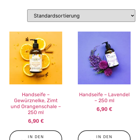
Handseife –
Handseife – Lavendel
Gewürznelke, Zimt
– 250 ml
und Orangenschale –
6,90
€
250 ml
6,90
€
IN DEN
IN DEN